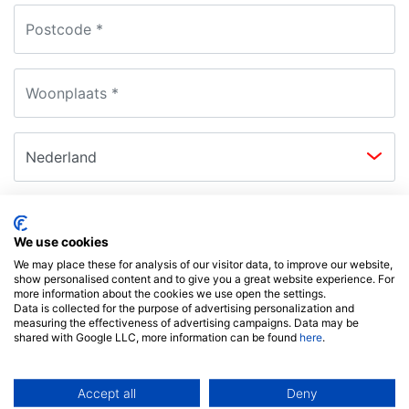
Informatie over je auto
We use cookies
We may place these for analysis of our visitor data, to improve our website,
Land van registratie*
show personalised content and to give you a great website experience. For
more information about the cookies we use open the settings.
Data is collected for the purpose of advertising personalization and
measuring the effectiveness of advertising campaigns. Data may be
shared with Google LLC, more information can be found
here
.
Voertuig
1
Accept all
Deny