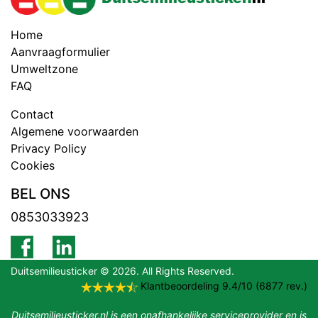
Home
Aanvraagformulier
Umweltzone
FAQ
Contact
Algemene voorwaarden
Privacy Policy
Cookies
BEL ONS
0853033923
Duitsemilieusticker © 2026. All Rights Reserved.
Klantbeoordeling
9.4
/
10
(
6877
rev.)
Duitsemilieusticker.nl is een onafhankelijke serviceprovider en is