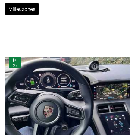
Milieuzones
jul
27