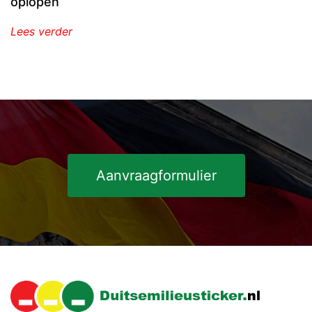
oplopen
Lees verder
Aanvraagformulier