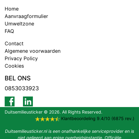
Home
Aanvraagformulier
Umweltzone
FAQ
Contact
Algemene voorwaarden
Privacy Policy
Cookies
BEL ONS
0853033923
Duitsemilieusticker © 2026. All Rights Reserved.
Klantbeoordeling
9.4
/
10
(
6875
rev.)
Duitsemilieusticker.nl is een onafhankelijke serviceprovider en is
niet gelieerd aan enige overheidsinstantie. Officiële