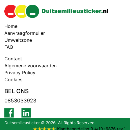
Home
Aanvraagformulier
Umweltzone
FAQ
Contact
Algemene voorwaarden
Privacy Policy
Cookies
BEL ONS
0853033923
Duitsemilieusticker © 2026. All Rights Reserved.
Klantbeoordeling
9.4
/
10
(
6876
rev.)