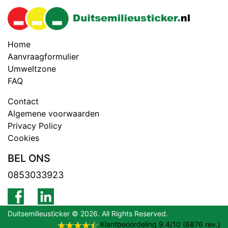
Home
Aanvraagformulier
Umweltzone
FAQ
Contact
Algemene voorwaarden
Privacy Policy
Cookies
BEL ONS
0853033923
Duitsemilieusticker © 2026. All Rights Reserved.
Klantbeoordeling
9.4
/
10
(
6876
rev.)