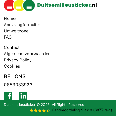
Home
Aanvraagformulier
Umweltzone
FAQ
Contact
Algemene voorwaarden
Privacy Policy
Cookies
BEL ONS
0853033923
Duitsemilieusticker © 2026. All Rights Reserved.
Klantbeoordeling
9.4
/
10
(
6877
rev.)